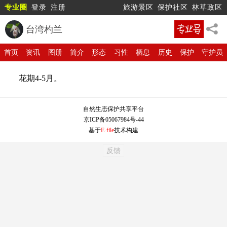
专业圈
登录
注册
旅游景区
保护社区
林草政区
台湾杓兰
首页
资讯
图册
简介
形态
习性
栖息
历史
保护
守护员
花期4-5月。
自然生态保护共享平台
京ICP备05067984号-44
基于
E-file
技术构建
反馈